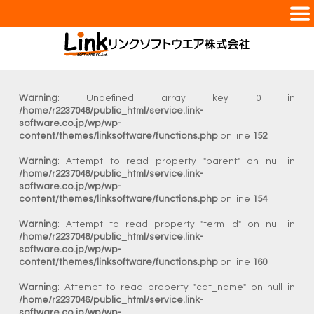
さくらのクラウド【リフト＆シフトサービス】
kintone伴走支援サービス
Warning
: Undefined array key 0 in
DX教育
/home/r2237046/public_html/service.link-
software.co.jp/wp/wp-
ファイル転送サービス
content/themes/linksoftware/functions.php
on line
152
Warning
: Attempt to read property "parent" on null in
/home/r2237046/public_html/service.link-
software.co.jp/wp/wp-
content/themes/linksoftware/functions.php
on line
154
Warning
: Attempt to read property "term_id" on null in
/home/r2237046/public_html/service.link-
software.co.jp/wp/wp-
content/themes/linksoftware/functions.php
on line
160
Warning
: Attempt to read property "cat_name" on null in
/home/r2237046/public_html/service.link-
software.co.jp/wp/wp-