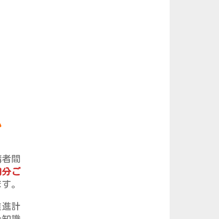
ム
講者間
自分ご
ます。
推進計