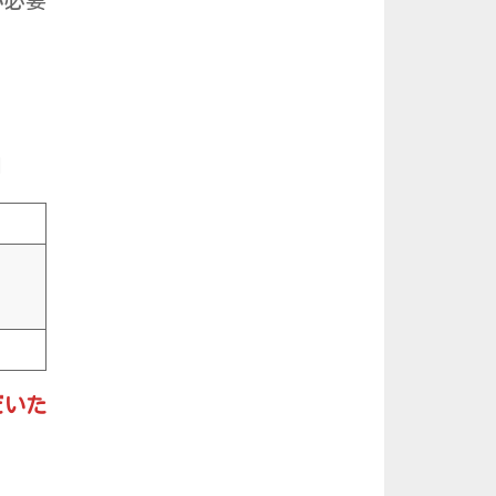
が必要
】
だいた