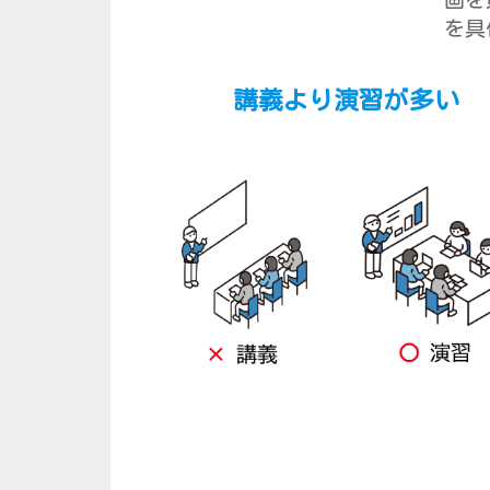
画を
を具
講義より演習が多い