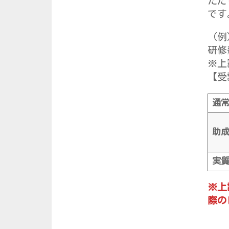
ただ
です
（例
研修
※上
【受
通
助
実
※上
際の