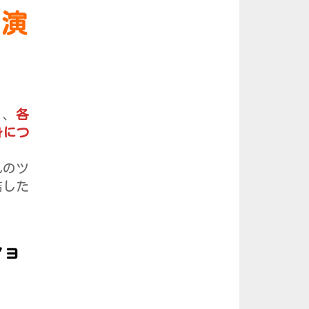
た
演
く、
各
身につ
れのツ
結した
ショ