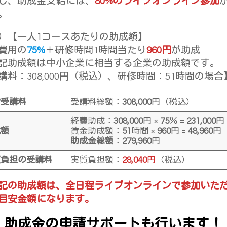
し、助成金支給には、
80%のライブオンライン参加
。
）【一人1コースあたりの助成額】
費用の
75%
＋研修時間1時間当たり
960円
が助成
記助成額は中小企業に相当する企業の助成額です。
講料：308,000円（税込）、研修時間：51時間の場合
常受講料
受講料総額：
308,000
円（税込）
経費助成：
308,000
円 ×
75
％ =
231,000
円
成額
賃金助成額：
51
時間 ×
960
円 =
48,960
円
助成金総額
：
279,960
円
質負担の受講料
実質負担額：
28,040
円
（税込）
記の助成額は、全日程ライブオンラインで参加いた
目安金額になります。
助成金の申請サポートも行います！