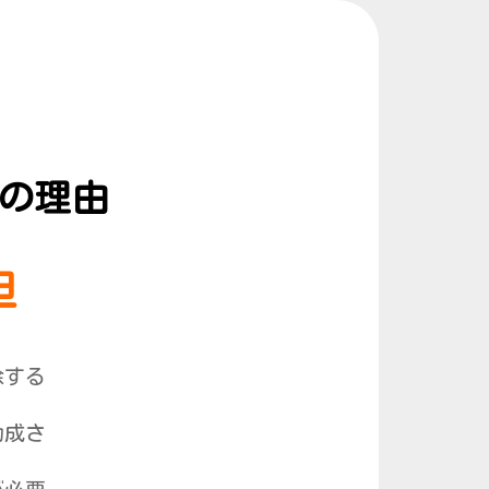
の理由
担
除する
助成さ