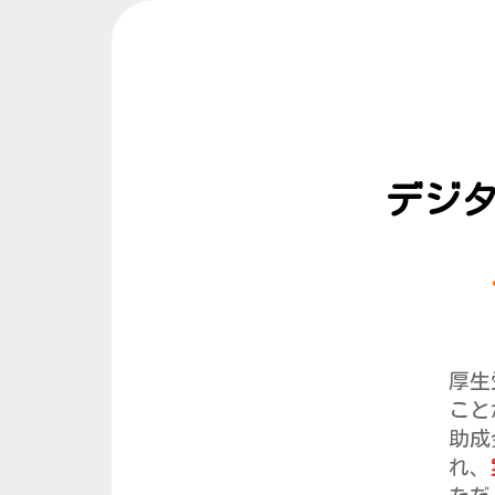
デジ
厚生
こと
助成
れ、