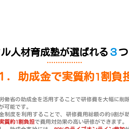
タル人材育成塾
が選ばれる
３
つ
１．助成金で実質約1割負
労働省の助成金を活用することで研修費を大幅に削
が可能です。
金制度を利用することで、研修費用総額の約9割が
実質約1割負担
で費用対効果の高い研修ができます。