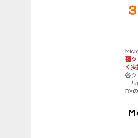
３
Mi
種ツ
く実
各ツ
ール
DX
M