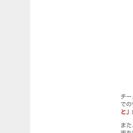
チー
での
と」
また